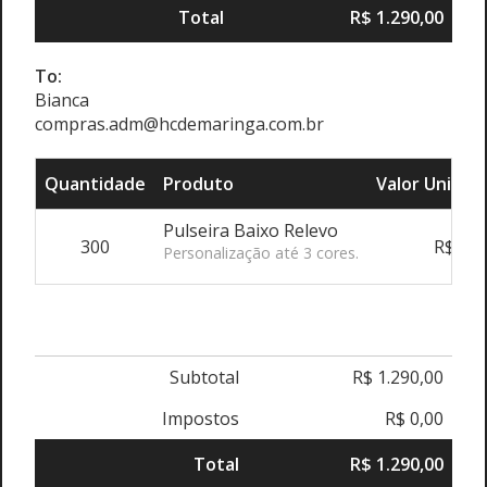
Total
R$ 1.290,00
To:
Bianca
compras.adm@hcdemaringa.com.br
Quantidade
Produto
Valor Unitári
Pulseira Baixo Relevo
300
R$ 4,3
Personalização até 3 cores.
Subtotal
R$ 1.290,00
Impostos
R$ 0,00
Total
R$ 1.290,00