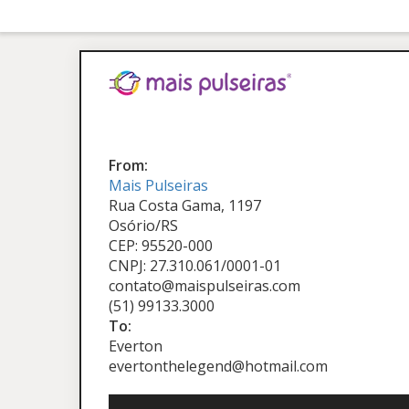
From:
Mais Pulseiras
Rua Costa Gama, 1197
Osório/RS
CEP: 95520-000
CNPJ: 27.310.061/0001-01
contato@maispulseiras.com
(51) 99133.3000
To:
Everton
evertonthelegend@hotmail.com