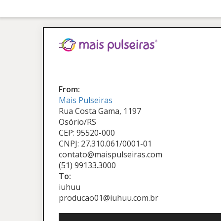
From:
Mais Pulseiras
Rua Costa Gama, 1197
Osório/RS
CEP: 95520-000
CNPJ: 27.310.061/0001-01
contato@maispulseiras.com
(51) 99133.3000
To:
iuhuu
producao01@iuhuu.com.br