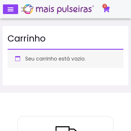
Ir
0
Carrinh
para
o
conteúdo
Carrinho
Seu carrinho está vazio.