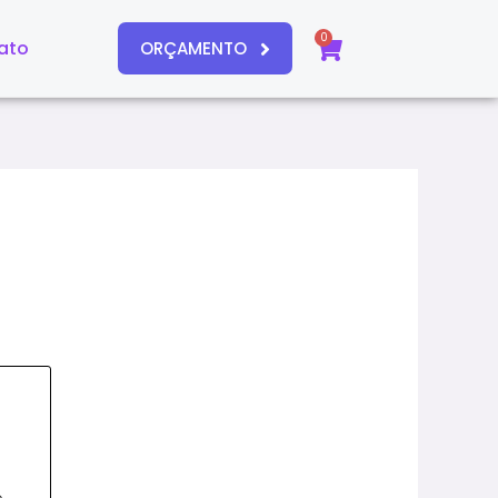
0
Carrinho
ato
ORÇAMENTO