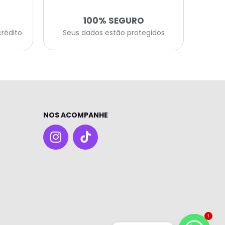
100% SEGURO
crédito
Seus dados estão protegidos
NOS ACOMPANHE
I
n
s
t
a
g
r
a
1