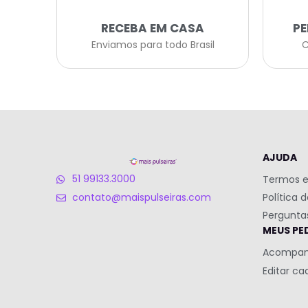
RECEBA EM CASA
P
Enviamos para todo Brasil
C
AJUDA
51 99133.3000
Termos e
Política 
contato@maispulseiras.com
Pergunta
MEUS PE
Acompan
Editar ca