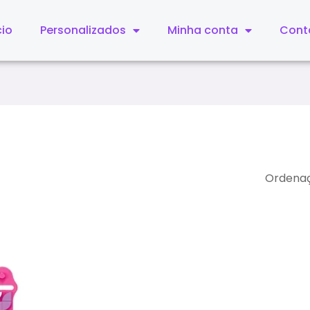
cio
Personalizados
Minha conta
Cont
Este
produto
tem
várias
variantes.