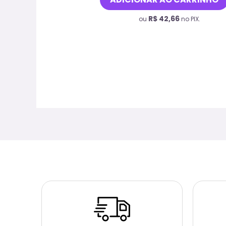
R$
42,66
ou
no PIX.