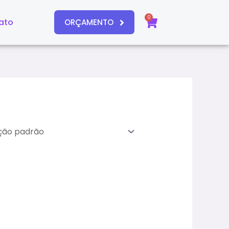
0
Carrinho
ato
ORÇAMENTO