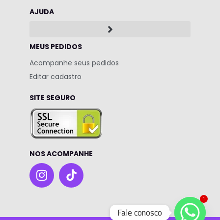
AJUDA
MEUS PEDIDOS
Acompanhe seus pedidos
Editar cadastro
SITE SEGURO
NOS ACOMPANHE
I
n
s
1
t
Fale conosco
a