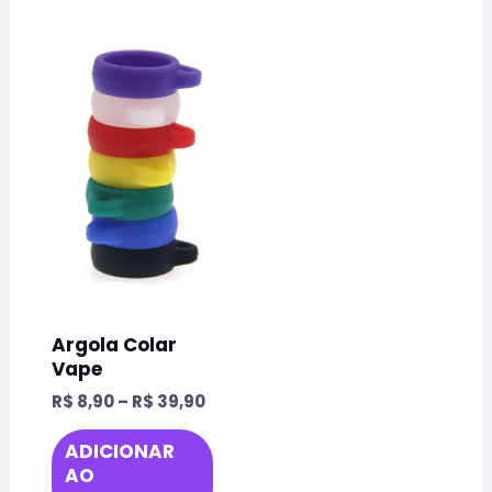
Price
Este
range:
produto
R$ 8,90
through
tem
R$ 39,90
várias
variantes.
As
opções
podem
ser
escolhidas
na
Argola Colar
página
Vape
do
R$
8,90
–
R$
39,90
produto
ADICIONAR
AO