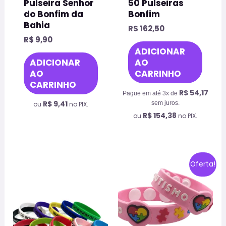
Pulseira Senhor
50 Pulseiras
página
do Bonfim da
Bonfim
do
Bahia
R$
162,50
produto
R$
9,90
ADICIONAR
ADICIONAR
AO
AO
CARRINHO
CARRINHO
R$
54,17
Pague em até 3x de
R$
9,41
sem juros.
ou
no PIX.
R$
154,38
ou
no PIX.
O
O
Este
Oferta!
preço
preço
prod
original
atual
era:
é:
tem
R$ 24,90.
R$ 9,97.
vária
varia