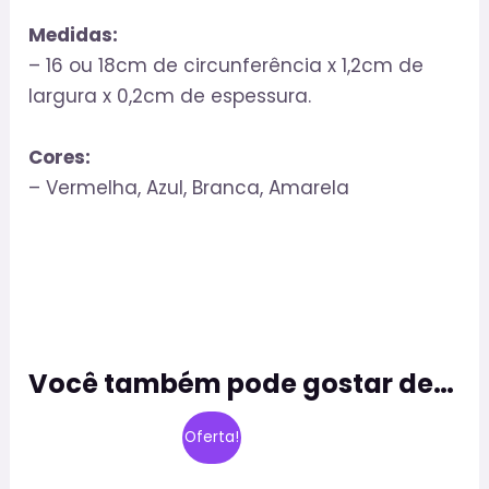
Medidas:
– 16 ou 18cm de circunferência x 1,2cm de
largura x 0,2cm de espessura.
Cores:
– Vermelha, Azul, Branca, Amarela
Você também pode gostar de…
O
O
Este
Oferta!
preço
preço
produto
original
atual