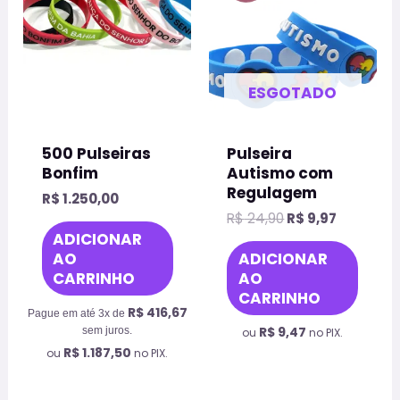
As
opçõ
pod
ser
ESGOTADO
escol
na
500 Pulseiras
Pulseira
pági
Bonfim
Autismo com
do
Regulagem
R$
1.250,00
prod
R$
24,90
R$
9,97
ADICIONAR
AO
ADICIONAR
CARRINHO
AO
CARRINHO
R$
416,67
Pague em até 3x de
R$
9,47
sem juros.
ou
no PIX.
R$
1.187,50
ou
no PIX.