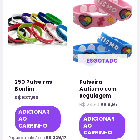
era:
é:
tem
R$ 24,90.
R$ 9,97.
vária
varia
As
opçõ
pod
ser
ESGOTADO
escol
na
250 Pulseiras
Pulseira
pági
Bonfim
Autismo com
do
Regulagem
R$
687,50
prod
R$
24,90
R$
9,97
ADICIONAR
AO
ADICIONAR
CARRINHO
AO
CARRINHO
R$
229,17
Pague em até 3x de