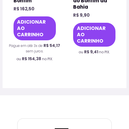
Bonfim
do Bonfim da
do
Bahia
R$
162,50
prod
R$
9,90
ADICIONAR
AO
ADICIONAR
CARRINHO
AO
CARRINHO
R$
54,17
Pague em até 3x de
sem juros.
R$
9,41
ou
no PIX.
R$
154,38
ou
no PIX.