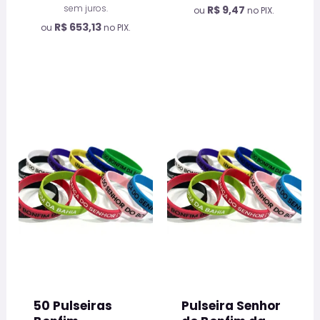
sem juros.
R$
9,47
ou
no PIX.
R$
653,13
ou
no PIX.
Este
prod
tem
vária
varia
As
opçõ
pod
ser
escol
na
50 Pulseiras
Pulseira Senhor
pági