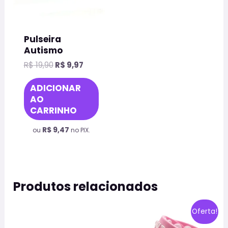
ser
escolhidas
na
Pulseira
página
Autismo
do
R$
19,90
R$
9,97
produto
ADICIONAR
AO
CARRINHO
R$
9,47
ou
no PIX.
Produtos relacionados
O
O
Este
Oferta!
preço
preço
prod
original
atual