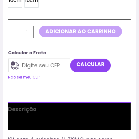
16cm
18cm
16cm
18cm
ADICIONAR AO CARRINHO
Calcular o Frete
CALCULAR
Não sei meu CEP
Descrição
Informação adicional