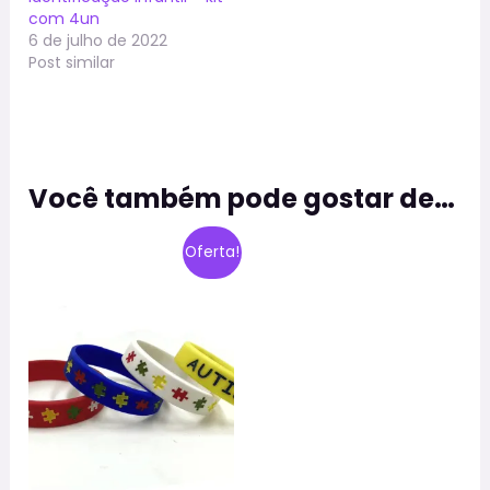
com 4un
6 de julho de 2022
Post similar
Você também pode gostar de…
O
O
Este
Oferta!
preço
preço
produto
original
atual
era:
é:
tem
R$ 19,90.
R$ 9,97.
várias
variantes.
As
opções
podem